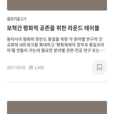
콜로키움 2기
보혁간 평화적 공존을 위한 라운드 테이블
동아시아 평화와 한반도 통일을 위한 각 분야별 연구자 간
교류와 네트워크를 확대하고 ‘평화체제의 정착과 통일코리
아’를 만들어 가는데 필요한 분야별 관련 전공 연구 또는 학
제 간 통합연구를 통해 평화 패러다임의 새로운 담론을 형성
하고, 실질적인 통일 기반의 구축에 기여하기 위해
2017~2018년에 연구 프로젝트를 진행했습니다.
2017-10-01
1,420