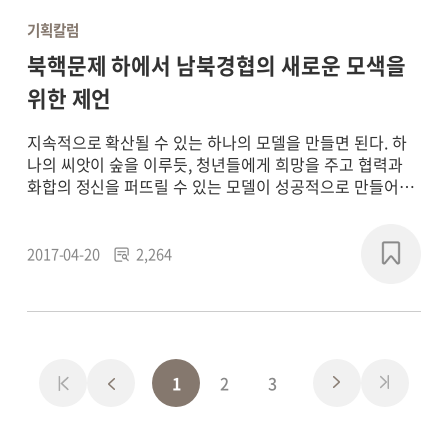
기획칼럼
북핵문제 하에서 남북경협의 새로운 모색을
위한 제언
지속적으로 확산될 수 있는 하나의 모델을 만들면 된다. 하
나의 씨앗이 숲을 이루듯, 청년들에게 희망을 주고 협력과
화합의 정신을 퍼뜨릴 수 있는 모델이 성공적으로 만들어지
면, 자연스럽게 동북3성과 북한 내부의 경제개발구로 확산
될 수 있을 것이다. 우리에게 필요한 것은 거창하고 추상적
인 방안이 아니라, 실현 가능하고 그러기에 희망을 주는 방
2017-04-20
2,264
안이다.
1
2
3