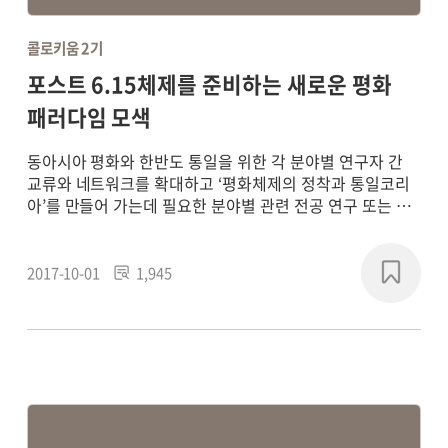
콜로키움 2기
포스트 6.15체제를 준비하는 새로운 평화
패러다임 모색
동아시아 평화와 한반도 통일을 위한 각 분야별 연구자 간
교류와 네트워크를 확대하고 ‘평화체제의 정착과 통일코리
아’를 만들어 가는데 필요한 분야별 관련 전공 연구 또는 학
제 간 통합연구를 통해 평화 패러다임의 새로운 담론을 형성
하고, 실질적인 통일 기반의 구축에 기여하기 위해
2017~2018년에 연구 프로젝트를 진행했습니다.
2017-10-01
1,945