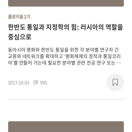
콜로키움 2기
한반도 통일과 지정학의 힘: 러시아의 역할을
중심으로
동아시아 평화와 한반도 통일을 위한 각 분야별 연구자 간
교류와 네트워크를 확대하고 ‘평화체제의 정착과 통일코리
아’를 만들어 가는데 필요한 분야별 관련 전공 연구 또는 학
제 간 통합연구를 통해 평화 패러다임의 새로운 담론을 형성
하고, 실질적인 통일 기반의 구축에 기여하기 위해
2017~2018년에 연구 프로젝트를 진행했습니다.
2017-10-01
995