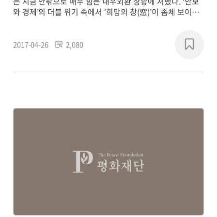
는 지금 안팎으로 매우 힘든 내우외환 상황에 처했다. ‘안보
와 경제’의 더블 위기 속에서 ‘희망의 창(窓)’이 좀체 보이지
않는다. 벼락치기 대선 국면에서 우리 국민들은 모두 정치판
게임에 매몰되었고, 현재의 좌표와 미래로 가는 방향 감각을
잃어버린 안타까운 상황이다. 그러나 우리는 밖으로는 세계
2017-04-26
2,080
사적 도전을 극복하고, 안으로는 헌정질서의 문란을 수습하
면서 ‘좋은 나라, 살만한 사회’를 만들어가야 한다.