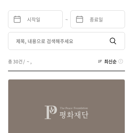
~
총 30건
/
~
,
최신순