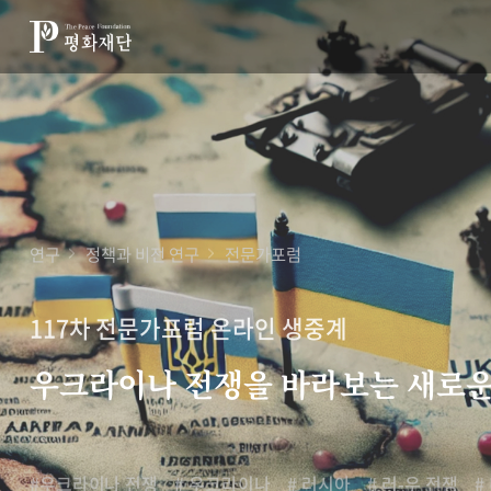
연구
정책과 비전 연구
전문가포럼
117차 전문가포럼 온라인 생중계
우크라이나 전쟁을 바라보는 새로운
#우크라이나 전쟁
# 우크라이나
# 러시아
# 러-우 전쟁
#