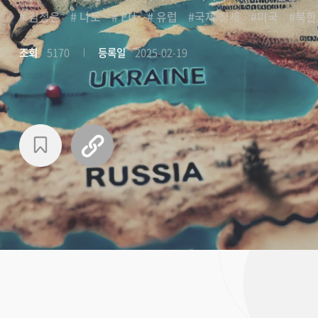
# 김정은
# 나토
# EU
# 유럽
#국제 정세
#미국
#북한
조회
5170
등록일
2025-02-19