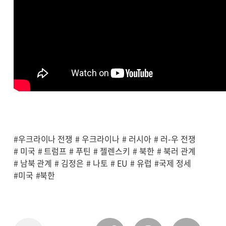
#우크라이나 전쟁
# 우크라이나
# 러시아
# 러-우 전쟁
# 미국
# 트럼프
# 푸틴
# 젤렌스키
# 북한
# 북러 관계
# 남북 관계
# 김정은
# 나토
# EU
# 유럽
#국제 정세
#미국
#북한